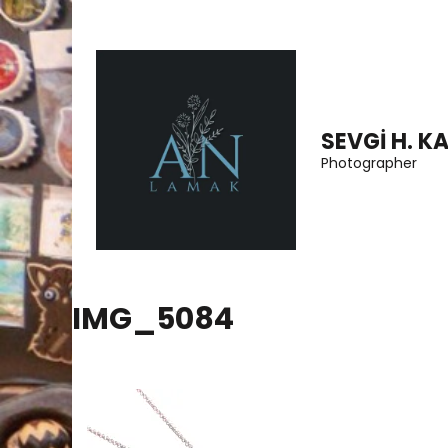
Skip
to
content
(Press
SEVGI H. K
Enter)
Photographer
IMG_5084